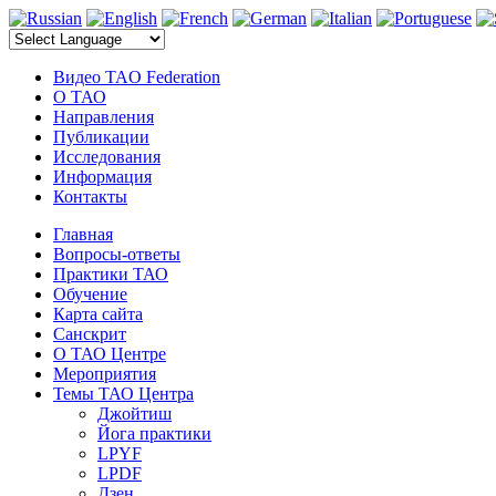
электронные компоненты
Видео TAO Federation
О ТАО
Направления
Публикации
Исследования
Информация
Контакты
Главная
Вопросы-ответы
Практики ТАО
Обучение
Карта сайта
Санскрит
О ТАО Центре
Мероприятия
Темы ТАО Центра
Джойтиш
Йога практики
LPYF
LPDF
Дзен