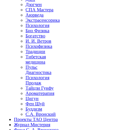
Дзогчен
СПА Мастера
Аюрведа
Экстрасенсорика
Психология
Био Физика
Богатство
И. И. Ветров
Психофизика
Традиции
Тибетская
медицина
Пульс
Диагностика
Психология
Продаж
Тайцзи Гунфу
Ароматерапия
Цигун
Фен Шуй
Буддизм
С.А. Вронский
Проекты ТАО Центра
Журнал Мистерия
Фонд С. А. Вронского