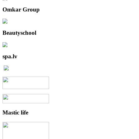
Omkar
Group
Beautyschool
spa.lv
Mastic
life