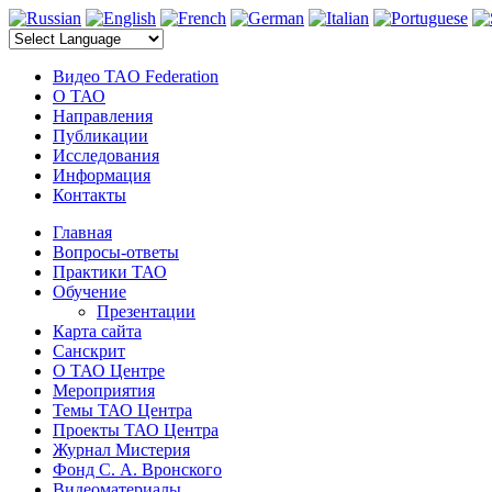
электронные компоненты
Видео TAO Federation
О ТАО
Направления
Публикации
Исследования
Информация
Контакты
Главная
Вопросы-ответы
Практики ТАО
Обучение
Презентации
Карта сайта
Санскрит
О ТАО Центре
Мероприятия
Темы ТАО Центра
Проекты ТАО Центра
Журнал Мистерия
Фонд С. А. Вронского
Видеоматериалы