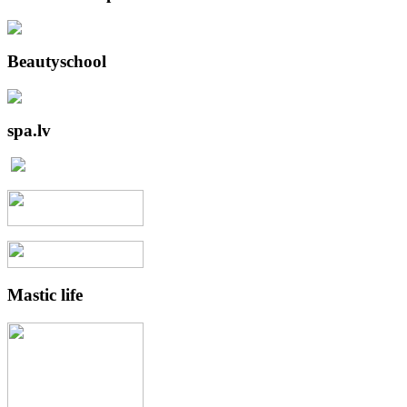
Beautyschool
spa.lv
Mastic
life