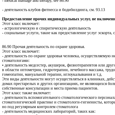
- medical massage and therapy, see 86.90
- деятельность клубов фитнесса и бодибилдинга, см. 93.13
Предоставление прочих индивидуальных услуг, не включенн
Этот класс включает:
- астрологическую и спиритическую деятельность
- социальные услуги, такие как предоставление услуг эскорта,
86.90 Прочая деятельность по охране здоровья.
Этот класс включает:
- деятельность по охране здоровья человека, осуществляемую 
стоматологами:
• деятельность медсестер, акушерок, физиотерапевтов или дру
в области оптометрии, гидротерапии, лечебного массажа, труд
гомеопатии, мануальной терапии, иглоукалывания и т.д.
Эти виды деятельности могут осуществляться в клиниках, дей
домах престарелых и других организациях, не являющихся бо
собственные консультации и места приема пациентов.
Этот класс также включает:
- деятельность вспомогательного стоматологического персонала
стоматологической практике и стоматологи-гигиенисты, которы
но под регулярным контролем стоматолога
- деятельность медицинских лабораторий, таких как: