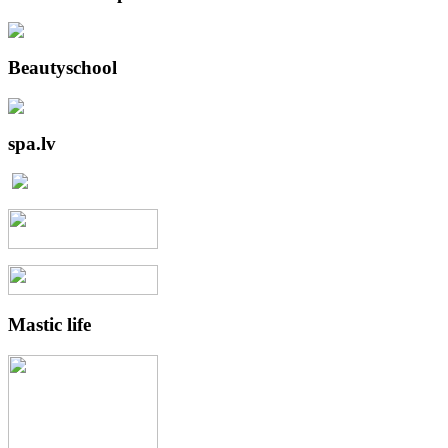
Beautyschool
spa.lv
Mastic
life