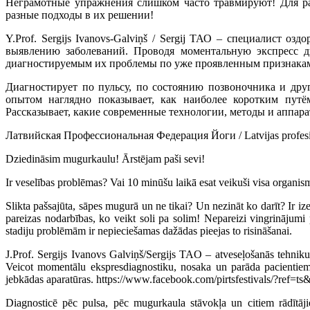
Неграмотные упражнения слишком часто травмируют! Для ра
разные подходы в их решении!
Y.Prof. Sergijs Ivanovs-Galviņš / Sergij ТАО – специалист о
выявлению заболеваний. Проводя моментальную экспресс ди
диагностируемым их проблемы по уже проявленным признакам 
Диагностирует по пульсу, по состоянию позвоночника и дру
опытом наглядно показывает, как наиболее коротким пут
Рассказывает, какие современные технологии, методы и аппара
Латвийская Профессиональная Федерация Йоги / Latvijas profesion
Dziedināsim mugurkaulu! Ārstējam paši sevi!
Ir veselības problēmas? Vai 10 minūšu laikā esat veikuši visa organi
Slikta pašsajūta, sāpes mugurā un ne tikai? Un nezināt ko darīt? Ir i
pareizas nodarbības, ko veikt soli pa solim! Nepareizi vingrināju
stadiju problēmām ir nepieciešamas dažādas pieejas to risināšanai.
J.Prof. Sergijs Ivanovs Galviņš/Sergijs TAO – atveseļošanās tehniku s
Veicot momentālu ekspresdiagnostiku, nosaka un parāda pacienti
jebkādas aparatūras. https://www.facebook.com/pirtsfestivals/?ref=ts
Diagnosticē pēc pulsa, pēc mugurkaula stāvokļa un citiem rādītā