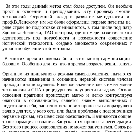
За эти годы данный метод стал более доступен. Он необыча
прост в освоении и преподавании. Эту проблему смогли 
технологий. Огромный вклад в развитие методологии и 
проф.В.Ленскому, им же были оформлены первые патенты на 
ряде стран по подготовке специалистов, в том числе под п
Здоровья Человека, ТАО центром, где по мере развития тех
адоптировать под потребности и возможности современно
йогической технологии, создано множество современных 
упростив обучение этой методике.
В многих древних школах йоги этот метод гармонизации в
базовым. Особенно для тех, кто в зрелом возрасте решил занять
Организм из привычного режима саморазрушения, пытаются 
начинаются изменения в сознании, нервной системе человек
проходит индивидуально. Большое значение здесь имеет умен
технологии и СПА процедуры очень упростили задачу. Освоив
освоения практики происходит мягко и легко контролиру
благости в осознанности, является знаком выполненных п
подготовил себя, частично остановил процессы саморазрушен
важно для тех, у кого есть или были проблемы с позвоночнико
нервные срывы, это шанс себя обезопасить. Начинаются общие
трансформация сознания. Запускаются процессы регенерации
Без этого процесс оздоровления не может запуститься. Связь 