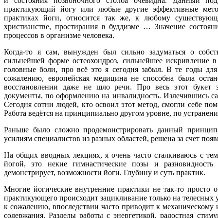
и состояния позвоночного столба очевидна. Данный под
практикующий йогу или любые другие эффективные метод
практиках йоги, относится так же, к любому существую
христианстве, простирания в буддизме … Значение состояни
процессов в организме человека.
Когда-то я сам, вынужден был сильно задуматься о собс
сильнейшей форме остеохондроз, сильнейшее искривление в
головные боли, про всё это я сегодня забыл. В те годы дл
сожалению, европейская медицина не способна была оста
восстановлении даже не шло речи. Про весь этот букет 
документы, по оформлению на инвалидность. Излечившись сам
Сегодня сотни людей, кто освоил этот метод, смогли себе пом
Работа ведётся на принципиально другом уровне, по устранен
Раньше было сложно продемонстрировать данный принцип.
усилиям специалистов из разных областей, решена за счет по
На общих вводных лекциях, я очень часто сталкиваюсь с тем
йогой, это некие гимнастические позы и разновидность 
демонстрирует, возможности йоги. Глубину и суть практик.
Многие йогические внутренние практики не так-то просто о
практикующего происходит зацикливание только на телесных у
к сожалению, впоследствии часто приводит к механическому
содержания. Разделы работы с энергетикой, радостная стим