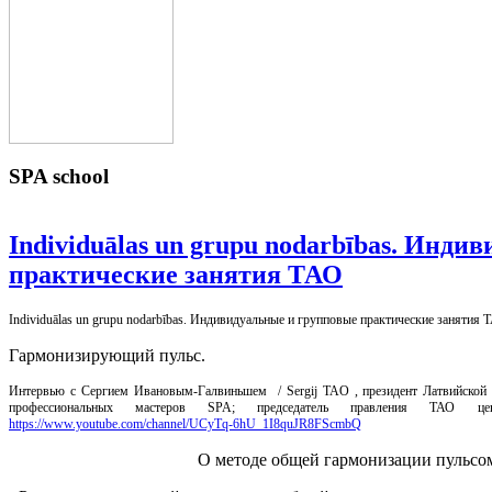
SPA
school
Individuālas un grupu nodarbības. Инд
практические занятия ТАО
Individuālas un grupu nodarbības. Индивидуальные и групповые практические занятия 
Гармонизирующий пульс.
Интервью с Сергием Ивановым-Галвиньшем / Sergij TAO , президент Латвийской
профессиональных мастеров SPA; председатель правления ТАО це
https://www.youtube.com/channel/UCyTq-6hU_1I8quJR8FScmbQ
О методе общей гармонизации пульсом пров