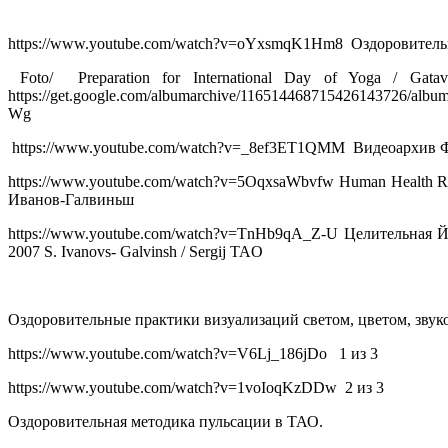
https://www.youtube.com/watch?v=oYxsmqK1Hm8 Оздоровитель
Foto/ Preparation for International Day of Yoga / Gatavoš
https://get.google.com/albumarchive/11651446871542614372
Wg
https://www.youtube.com/watch?v=_8ef3ET1QMM Видеоархив Ф
https://www.youtube.com/watch?v=5OqxsaWbvfw Human Health Res
Иванов-Галвиньш
https://www.youtube.com/watch?v=TnHb9qA_Z-U Целительн
2007 S. Ivanovs- Galvinsh / Sergij TAO
Оздоровительные практики визуализаций светом, цветом, звук
https://www.youtube.com/watch?v=V6Lj_186jDo 1 из 3
https://www.youtube.com/watch?v=1voIoqKzDDw 2 из 3
Оздоровительная методика пульсации в ТАО.