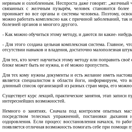
нервным и озлобленным. Неспроста даже говорят: „желчный ч
связанных с желчным пузырём, человек становится более
проникает во все органы и системы человека. Поэтому, осв
можно работать комплексно как с причиной заболеваний, так 
болезней органов и многого другого.
- Как можно обучиться этому методу, и даются ли какие- нибуд
- Для этого создана цельная комплексная система. Главное, ч
отсутствии навыков и владения, достаточно малополезная штук
Для тех, кто хочет научиться этому методу или поправить сво
блоке может быть не нужна, и её можно пропустить.
Для тех кому нужны документы и есть желание иметь настоящ
является специалистом в области йоги, информируем, что в
длинный список организаций из разных стран мира, его можно
Существует курс лекций, практические занятия, этап записи 
интереснейших возможностей.
Немного о занятиях. Сначала под контролем опытных мас
посредством телесных упражнений, постановки дыхания 
оздоровления. Если процесс восстановления начался, то рабо
появляется отличная возможность помогать себе при помощи п