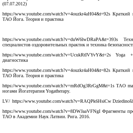
(07.07.2012)
https://www.youtube.com/watch?v=4ouzkr4aH04&t=92s Краткий
ТАО Йога. Теория и практика
https://www.youtube.com/watch?v=duW6lwDRaPA&t=393
специалистов оздоровительных практик и техника безопасност
https://www.youtube.com/watch?v=UcukRtIVYvY&t=2s Yog
диагностика
https://www.youtube.com/watch?v=4ouzkr4aH04&t=82s Краткий
ТАО Йога. Теория и практика
https://www.youtube.com/watch?v=mRdOg3RrGgM&t=1s TAO massa
ногами Йогатерапия Yogatherapy.
LV/ https://www.youtube.com/watch?v=RAQPk6HsiCw Dziedinošā T
https://www.youtube.com/watch?v=8DWJaaVFNgI Фрагменты п
ТАО в Академии Наук Латвии. Рига. 2016.