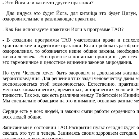
- Это Йога или какие-то другие практики?
- Для индуса это будет Йога, для китайца это будет Цигун,
оздоровительные и развивающие практики.
- Как Вы используете практики Йоги в программе ТАО?
- В создании программы ТАО участвовали врачи и психоло
христианские и иудейские практики. Если пробовать разобрат
оздоровления, то обозначатся некие общие законы, необход
жизни человека. Это простые и понятные принципы для всех и
это гармоничное и целостное единение законов мироздания.
По сути Человек хочет быть здоровым и довольным жизнью
вероисповедания. Для решения этих задач человечеству даны м
воспользоваться этой возможностью. Естественно, практик
местных климатических, временных, исторических условий. Но
тонкости. Так же, как есть различия между Тибетской и Индийс
Мы специально обращаем на это внимание, осваивая разные м
Сердце есть у всех людей, и законы связи работы сердечного 
всех людей общие.
Записанный в состоянии ТАО-Раскрытия пульс сегодня будет бо
сделать это тут и теперь. Занимаясь своим здоровьем сегодня,
это сделать никто не сможет.