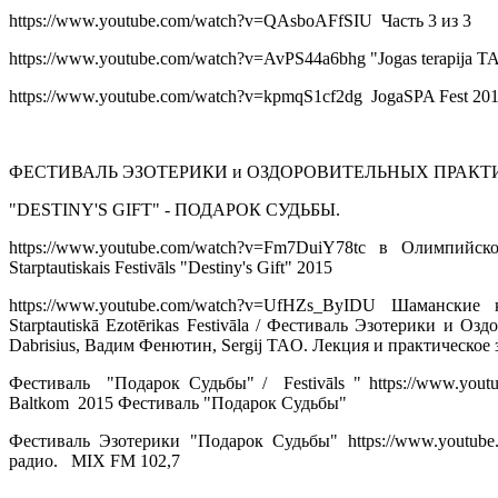
https://www.youtube.com/watch?v=QAsboAFfSIU Часть 3 из 3
https://www.youtube.com/watch?v=AvPS44a6bhg "Jogas terapija T
https://www.youtube.com/watch?v=kpmqS1cf2dg JogaSPA Fest 201
ФЕСТИВАЛЬ ЭЗОТЕРИКИ и ОЗДОРОВИТЕЛЬНЫХ ПРАКТ
"DESTINY'S GIFT" - ПОДАРОК СУДЬБЫ.
https://www.youtube.com/watch?v=Fm7DuiY78tc в Олимпи
Starptautiskais Festivāls "Destiny's Gift" 2015
https://www.youtube.com/watch?v=UfHZs_ByIDU Шамански
Starptautiskā Ezotērikas Festivāla / Фестиваль Эзотерики и О
Dabrisius, Вадим Фенютин, Sergij TAO. Лекция и практическое
Фестиваль "Подарок Судьбы" / Festivāls " https://www.you
Baltkom 2015 Фестиваль "Подарок Судьбы"
Фестиваль Эзотерики "Подарок Судьбы" https://www.yout
радио. MIX FM 102,7