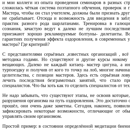
и мои коллеги из опыта проведения семинаров в разных стр
сложилась чёткая система поэтапного обучения, проверок и 
Мaстера, чтобы он стал учителем, должны были признать друг
не срабатывает. Отсюда и возможность для введения в заб
практик разного рода шарлатанами. Тренировка в галюц
сознания, зачастую ведут к далеко не лучшим последствия
приезжают хорошо рекламируемые болтуны- дилетанты. Во
гарантиях получения эффекта оздоровления, в современных у
мастера? Где критерий?
С представителями серьёзных ,известных организаций , всё
методика годами. Но существуют и другие курсы никому н
вещающих. Далеко не каждый китаец- мастер цигуна, а и
турпоездку и получив от кого то точку на лоб, многие начина
целительства, с позиции мастеров. Здесь есть серьёзная л
лечить последствия безграмотных занятий, что стало п
специалистов. Что бы хоть как то отделить специалистов от тех
Не надо забывать, что существуют этапы, не освоив которые
разрушения организма на путь оздоровления. Это достаточно о
прошёл, они очень даже заметны. Сегодня, наконец, появил
зафиксировать некоторые возможности, отличающие от обыч
управлять своим организмом.
Простой пример: в состоянии определённой медитации биени