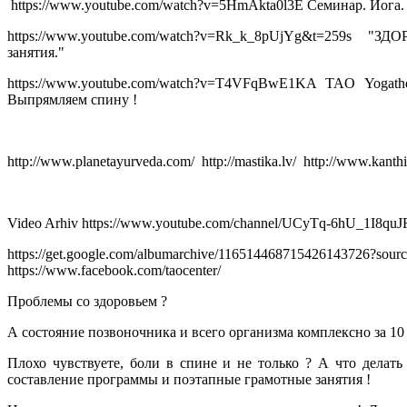
https://www.youtube.com/watch?v=5HmAkta0l3E Семинар. Йога
https://www.youtube.com/watch?v=Rk_k_8pUjYg&t=259
занятия."
https://www.youtube.com/watch?v=T4VFqBwE1KA TAO Yogathe
Выпрямляем спину !
http://www.planetayurveda.com/ http://mastika.lv/ http://www.kanth
Video Arhiv https://www.youtube.com/channel/UCyTq-6hU_1I
https://get.google.com/albumarchive/11651446
https://www.facebook.com/taocenter/
Проблемы со здоровьем ?
А состояние позвоночника и всего организма комплексно за 10
Плохо чувствуете, боли в спине и не только ? А что делать 
составление программы и поэтапные грамотные занятия !