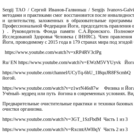
Sergij TAO / Cергий Иванов-Галвиньш / Sergijs Ivanovs-Ga
методами и практиками смог восстановится после инвалидност
и целительству, заложенных в образовательные программы
Профессиональной Федерации Йоги, председатель правления о
) . Руководитель Фонда памяти С.А.Вронского. Полномо
Исследований Здоровья Человека ( IHHRC). Член правления
Йоги, проводимому с 2015 года в 179 странах мира под эгидо
https://www.youtube.com/watch?v=xRP4RV3clPg
Ru/ EN https://www.youtube.com/watch?v=EWzM5VYUyvk Йог
https://www.youtube.com/channel/UCyTq-6hU_1I8quJR8FScmb
йогой.
https://www.youtube.com/watch?v=z1wrN46s87w Физика и Йога
Учёный- мудрец или путь йогина в современных условиях. Вид
Предварительные очистительные практики и техники базовых
очистки организма.
https://www.youtube.com/watch?v=3GT_1SzFbdM Часть 1 из 3
https://www.youtube.com/watch?v=RxcmtAWI0qY Часть 2 из 3