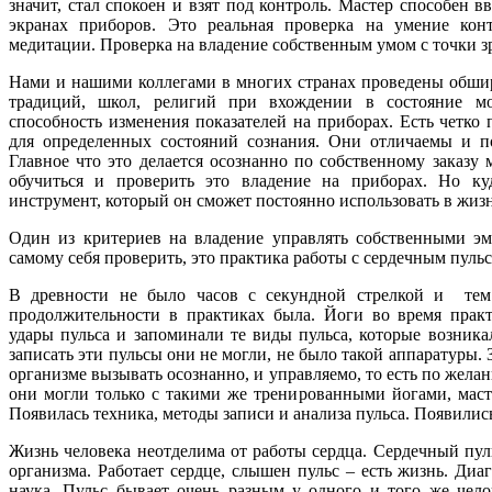
значит, стал спокоен и взят под контроль. Мастер способен в
экранах приборов. Это реальная проверка на умение кон
медитации. Проверка на владение собственным умом с точки з
Нами и нашими коллегами в многих странах проведены обшир
традиций, школ, религий при вхождении в состояние м
способность изменения показателей на приборах. Есть четко
для определенных состояний сознания. Они отличаемы и п
Главное что это делается осознанно по собственному заказу
обучиться и проверить это владение на приборах. Но ку
инструмент, который он сможет постоянно использовать в жиз
Один из критериев на владение управлять собственными эм
самому себя проверить, это практика работы с сердечным пульс
В древности не было часов с секундной стрелкой и тем 
продолжительности в практиках была. Йоги во время прак
удары пульса и запоминали те виды пульса, которые возника
записать эти пульсы они не могли, не было такой аппаратуры. 
организме вызывать осознанно, и управляемо, то есть по жел
они могли только с такими же тренированными йогами, маст
Появилась техника, методы записи и анализа пульса. Появилис
Жизнь человека неотделима от работы сердца. Сердечный пул
организма. Работает сердце, слышен пульс – есть жизнь. Диа
наука. Пульс бывает очень разным у одного и того же чело