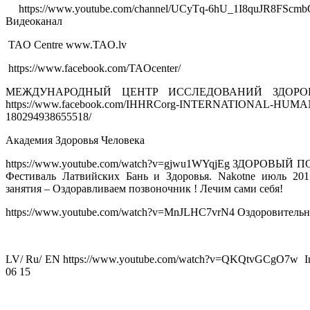
https://www.youtube.com/channel/UCyTq-6hU_1I8quJR8F
Видеоканал
TAO Centre www.TAO.lv
https://www.facebook.com/TAOcenter/
МЕЖДУНАРОДНЫЙ ЦЕНТР ИССЛЕДОВАНИЙ ЗДО
https://www.facebook.com/IHHRCorg-INTERNATIONAL-H
180294938655518/
Академия Здоровья Человека
https://www.youtube.com/watch?v=gjwu1WYqjEg ЗДОРОВЫЙ ПОЗВО
Фестиваль Латвийских Бань и Здоровья. Nakotne июль 2017
занятия – Оздоравливаем позвоночник ! Лечим сами себя!
https://www.youtube.com/watch?v=MnJLHC7vrN4 Оздоровительн
LV/ Ru/ EN https://www.youtube.com/watch?v=QKQtvGCgO7w Intern
06 15