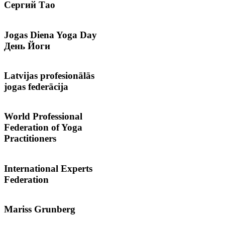
Сергий
Тао
Jogas
Diena Yoga Day
День Йоги
Latvijas
profesionālās
jogas federācija
World
Professional
Federation of Yoga
Practitioners
International
Experts
Federation
Mariss
Grunberg