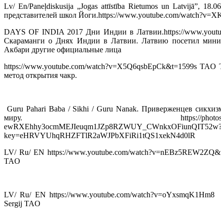
Lv/ En/Paneļdiskusija „Jogas attīstība Rietumos un Latvijā”, 1
представителей школ Йоги.https://www.youtube.com/watch?v=
DAYS OF INDIA 2017 Дни Индии в Латвии.https://www.you
Скараманги о Днях Индии в Латвии. Латвию посетил мин
Акбари другие официальные лица
https://www.youtube.com/watch?v=X5Q6qsbEpCk&t=1599s TAO T
метод открытия чакр.
Guru Pahari Baba / Sikhi / Guru Nanak. Приверженцев сикхи
миру. https://photos.google.com/sh
ewRXEhhy3ocmMEJIeuqm1JZp8RZWUY_CWnkxOFiunQIT52w
key=eHRVYUhqRHZFTlR2aWJPbXFiRi1tQS1xekN4d0lR
LV/ Ru/ EN https://www.youtube.com/watch?v=nEBz5REW2ZQ&t
TAO
LV/ Ru/ EN https://www.youtube.com/watch?v=oYxsmqK1Hm8
Sergij TAO