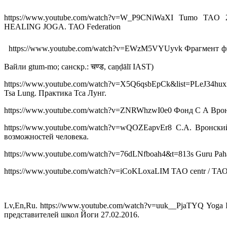
https://www.youtube.com/watch?v=W_P9CNiWaXI Tumo TAO 
HEALING JOGA. ТАО Federation
https://www.youtube.com/watch?v=EWzM5VYUyvk Фрагмент филь
Вайли gtum-mo; санскр.: चण्ड, caṇḍālī IAST)
https://www.youtube.com/watch?v=X5Q6qsbEpCk&list=PLeJ
Tsa Lung. Практика Тса Лунг.
https://www.youtube.com/watch?v=ZNRWhzwI0e0 Фонд С А Врон
https://www.youtube.com/watch?v=wQOZEapvEr8 С.А. Вронски
возможностей человека.
https://www.youtube.com/watch?v=76dLNfboah4&t=813s Guru Pahari
https://www.youtube.com/watch?v=iCoKLoxaLIM TAO centr / ТАО
Lv,En,Ru. https://www.youtube.com/watch?v=uuk__PjaTYQ Yoga
представителей школ Йоги 27.02.2016.