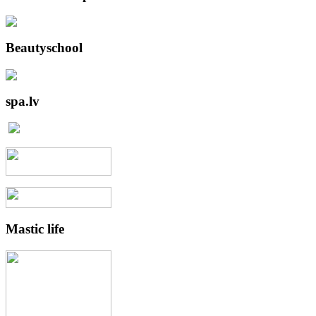
Beautyschool
spa.lv
Mastic
life