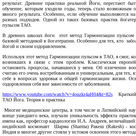
результат. Древние практики реальной Йоги, перестают бы
обучение, которым уходили годы, теперь стало возможным о
явного результата. Особенно, если обучение выполняются 
разных подходов. Одной из таких базовых практик йогате
пульсом ТАО.
В древних школах йоги этот метод Гармонизации пульсом в
базовой методикой в йогатерапии. Особенно для тех, кто забол
йогой и своим оздоравлением.
Используя этот метод Гармонизации пульсом в ТАО, я смог, ко
возникших в связи с этим проблем. Классическая европе
остановить процессы, начавшиеся у меня. Об излечении воо
считаю его очень востребованным и универсальным, для тех, к
себе в вопросах здоровья и общей гармонизации жизни. Осв
оздоровления себя вне зависимости от заболевания.
https://www.youtube.com/watch?v=4ouzkr4aH04&t=82s
Краткий к
ТАО Йога. Теория и практика
Многие медицинские центры, в том числе и Латвийский науч
конце ушедшего века, изучали уникальность эффекта практи
имена как, профессор кардиологии Н.А. Андреев, величайший
индийский космонавт Шарма (Sharma) Ракеш (Rakesh) - кос
Индия и многие другие стояли у истоков освоения этого метод