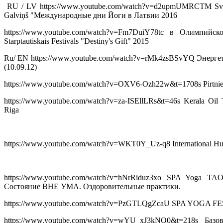
RU / LV https://www.youtube.com/watch?v=d2upmUMRCTM Svina
Galviņš "Международныe дни Йоги в Латвии 2016
https://www.youtube.com/watch?v=Fm7DuiY78tc в Олимпи
Starptautiskais Festivāls "Destiny's Gift" 2015
Ru/ EN https://www.youtube.com/watch?v=rMk4zsBSvYQ Энерге
(10.09.12)
https://www.youtube.com/watch?v=OXV6-Ozh22w&t=1708s Pirtniek
https://www.youtube.com/watch?v=za-ISEllLRs&t=46s Kerala O
Riga
https://www.youtube.com/watch?v=WKT0Y_Uz-q8 International Huma
https://www.youtube.com/watch?v=hNrRiduz3xo SPA Yoga 
Состояние ВНЕ УМА. Оздоровительные практики.
https://www.youtube.com/watch?v=PzGTLQgZcaU SPA YOGA FES
https://www.youtube.com/watch?v=wYU_xJ3kNQ0&t=218s Ба