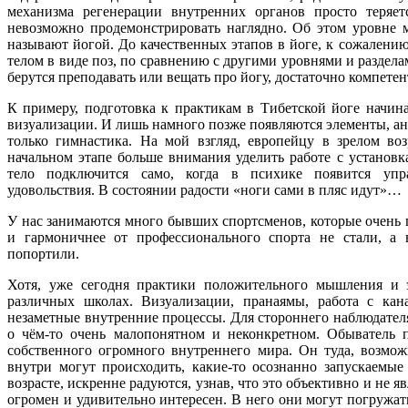
механизма регенерации внутренних органов просто теряет
невозможно продемонстрировать наглядно. Об этом уровне м
называют йогой. До качественных этапов в йоге, к сожалению
телом в виде поз, по сравнению с другими уровнями и раздела
берутся преподавать или вещать про йогу, достаточно компете
К примеру, подготовка к практикам в Тибетской йоге начин
визуализации. И лишь намного позже появляются элементы, ан
только гимнастика. На мой взгляд, европейцу в зрелом воз
начальном этапе больше внимания уделить работе с установ
тело подключится само, когда в психике появится упра
удовольствия. В состоянии радости «ноги сами в пляс идут»…
У нас занимаются много бывших спортсменов, которые очень 
и гармоничнее от профессионального спорта не стали, а 
попортили.
Хотя, уже сегодня практики положительного мышления и 
различных школах. Визуализации, пранаямы, работа с ка
незаметные внутренние процессы. Для стороннего наблюдателя
о чём-то очень малопонятном и неконкретном. Обыватель п
собственного огромного внутреннего мира. Он туда, возмож
внутри могут происходить, какие-то осознанно запускаемые
возрасте, искренне радуются, узнав, что это объективно и не 
огромен и удивительно интересен. В него они могут погружать