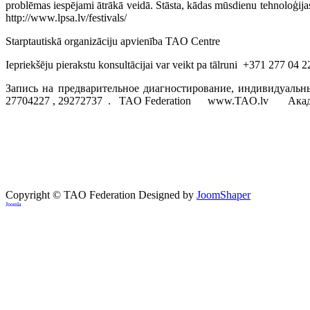
problēmas iespējami ātrākā veidā. Stāsta, kādas mūsdienu tehnoloģijas
http://www.lpsa.lv/festivals/
Starptautiskā organizāciju apvienība TAO Centre
Iepriekšēju pierakstu konsultācijai var veikt pa tālruni +371 277 04
Запись на предварительное диагностирование, индивидуал
27704227 , 29272737 . TAO Federation www.TAO.lv Акаде
Copyright © TAO Federation
Designed by
JoomShaper
Joomla