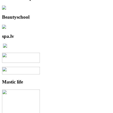
Beautyschool
spa.lv
Mastic
life