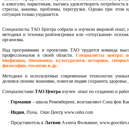
к алкоголю, наркотикам, пытаясь удовлетворить потребность 
стрессы, зажимы, проблемы, перегрузки. Однако при этом и
ситуация только ухудшается.
Специалисты ТАО Центра собрали и изучили мировой опыт, н
методики и техники разблоктровки или «отпускания» психик
организма.
Над программами и проектами ТАО трудится команда высо
профессионалов в своей области.
Специалисты центра: пс
биофизики, биохимики, культурологи, историки, специа
философии, теологии и др.
Методики и используемые современные технологии уника
делимся своими знаниями, помогая людям сохранить здоровье,
Специалистами
ТАО Центра
изучен опыт по созданию и работ
·
Германия
– школа Ремемберинг, возглавляют Сона фон Ка
·
Индия
, Пуна, Ошо Центр www.osho.com
· Представитель в
Латвии
Аэлита Фолкмане, www.geocities.co