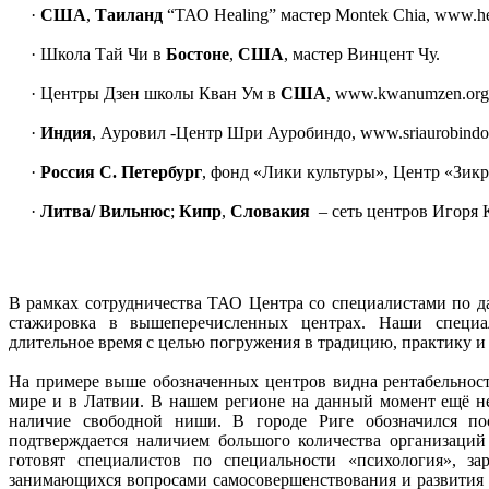
·
США
,
Таиланд
“ТАО Healing” мастер Montek Chia, www.hea
· Школа Тай Чи в
Бостоне
,
США
, мастер Винцент Чу.
· Центры Дзен школы Кван Ум в
США
, www.kwanumzen.org
·
Индия
, Ауровил -Центр Шри Ауробиндо, www.sriaurobindos
·
Россия С. Петербург
, фонд «Лики культуры», Центр «Зи
·
Литва/ Вильнюс
;
Кипр
,
Словакия
– сеть центров Игоря 
В рамках сотрудничества ТАО Центра со специалистами по д
стажировка в вышеперечисленных центрах. Наши специ
длительное время с целью погружения в традицию, практику и
На примере выше обозначенных центров видна рентабельност
мире и в Латвии. В нашем регионе на данный момент ещё не
наличие свободной ниши. В городе Риге обозначился по
подтверждается наличием большого количества организаций
готовят специалистов по специальности «психология», зар
занимающихся вопросами самосовершенствования и развития 